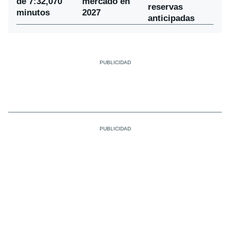
de 7:32,070
mercado en
reservas
minutos
2027
anticipadas