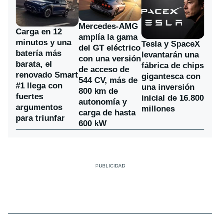
Mercedes-AMG
Carga en 12
amplía la gama
minutos y una
Tesla y SpaceX
del GT eléctrico
batería más
levantarán una
con una versión
barata, el
fábrica de chips
de acceso de
renovado Smart
gigantesca con
544 CV, más de
#1 llega con
una inversión
800 km de
fuertes
inicial de 16.800
autonomía y
argumentos
millones
carga de hasta
para triunfar
600 kW