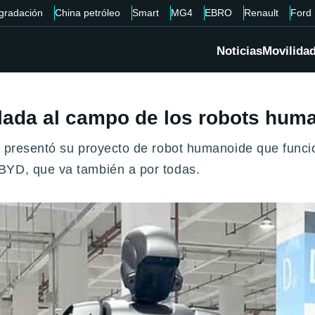
gradación
China petróleo
Smart
MG4
EBRO
Renault
Ford
Noticias
Movilida
slada al campo de los robots huma
 presentó su proyecto de robot humanoide que funcion
BYD, que va también a por todas.