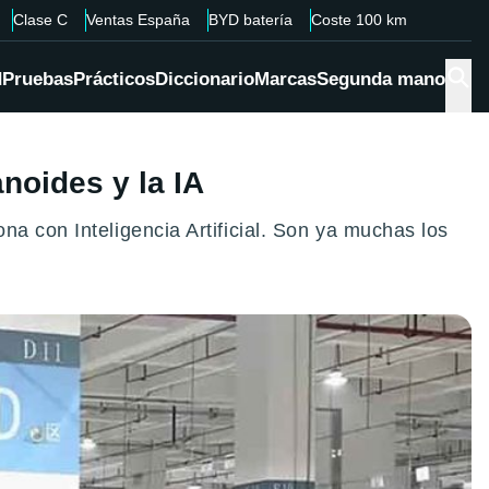
Clase C
Ventas España
BYD batería
Coste 100 km
d
Pruebas
Prácticos
Diccionario
Marcas
Segunda mano
noides y la IA
a con Inteligencia Artificial. Son ya muchas los