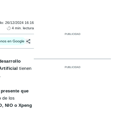
do
:
26/12/2024 16:16
4
min. lectura
enos en Google
desarrollo
rtificial
tienen
.
d presente que
 de los
, NIO o Xpeng