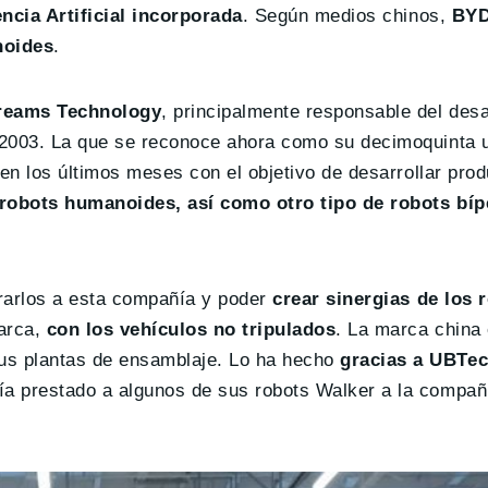
encia Artificial incorporada
. Según medios chinos,
BYD
noides
.
reams Technology
, principalmente responsable del desar
 2003. La que se reconoce ahora como su decimoquinta 
en los últimos meses con el objetivo de desarrollar prod
robots humanoides, así como otro tipo de robots bíp
orarlos a esta compañía y poder
crear sinergias de los 
marca,
con los vehículos no tripulados
. La marca china 
us plantas de ensamblaje. Lo ha hecho
gracias a UBTe
a prestado a algunos de sus robots Walker a la compañ