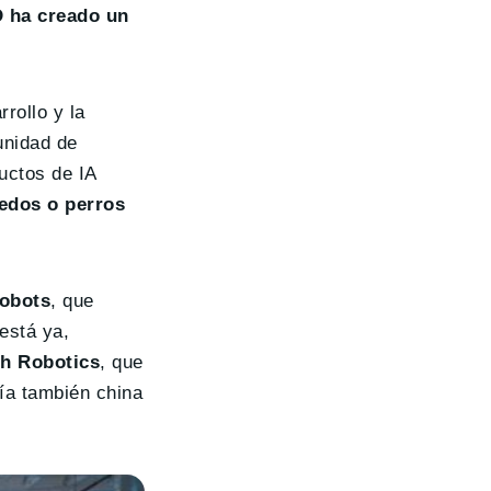
 ha creado un
rollo y la
unidad de
uctos de IA
edos o perros
robots
, que
está ya,
ch Robotics
, que
ía también china