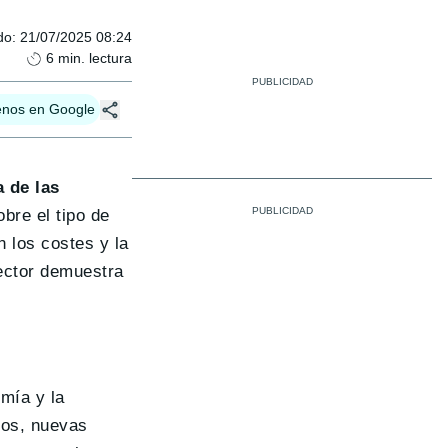
do
:
21/07/2025 08:24
6
min. lectura
enos en Google
a de las
bre el tipo de
n los costes y la
sector demuestra
mía y la
bos, nuevas