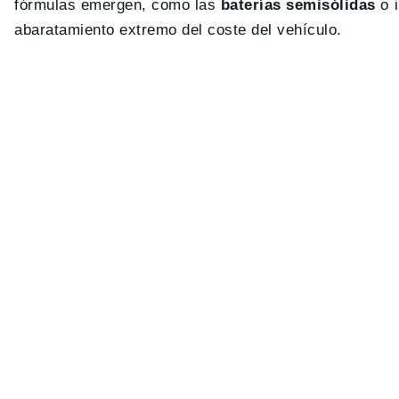
fórmulas emergen, como las
baterías semisólidas
o i
abaratamiento extremo del coste del vehículo.