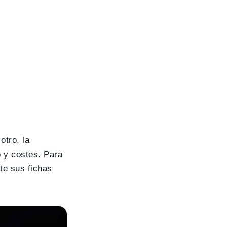
tro, la
o y costes. Para
rte sus fichas