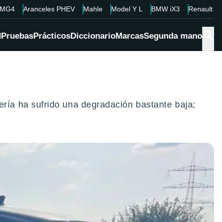
MG4
Aranceles PHEV
Mahle
Model Y L
BMW iX3
Renault 4
d
Pruebas
Prácticos
Diccionario
Marcas
Segunda mano
ía ha sufrido una degradación bastante baja;