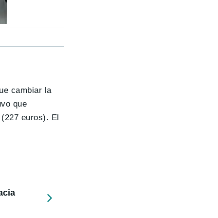
ue cambiar la
uvo que
(227 euros). El
acia