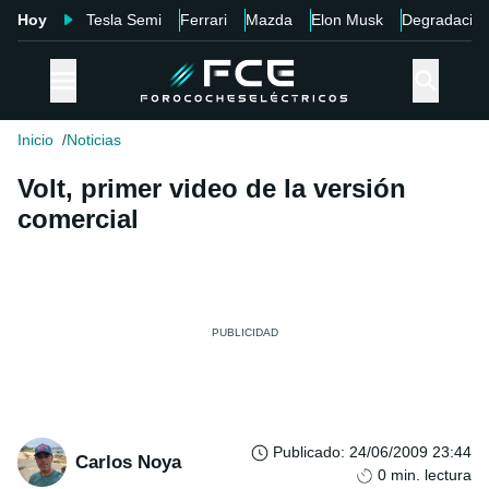
Hoy
Tesla Semi
Ferrari
Mazda
Elon Musk
Degradació
Inicio
Noticias
Volt, primer video de la versión
comercial
Publicado
:
24/06/2009 23:44
Carlos Noya
0
min. lectura