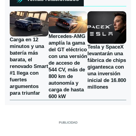
Mercedes-AMG
Carga en 12
amplía la gama
minutos y una
Tesla y SpaceX
del GT eléctrico
batería más
levantarán una
con una versión
barata, el
fábrica de chips
de acceso de
renovado Smart
gigantesca con
544 CV, más de
#1 llega con
una inversión
800 km de
fuertes
inicial de 16.800
autonomía y
argumentos
millones
carga de hasta
para triunfar
600 kW