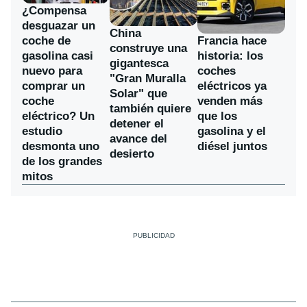
¿Compensa
desguazar un
China
coche de
Francia hace
construye una
gasolina casi
historia: los
gigantesca
nuevo para
coches
"Gran Muralla
comprar un
eléctricos ya
Solar" que
coche
venden más
también quiere
eléctrico? Un
que los
detener el
estudio
gasolina y el
avance del
desmonta uno
diésel juntos
desierto
de los grandes
mitos