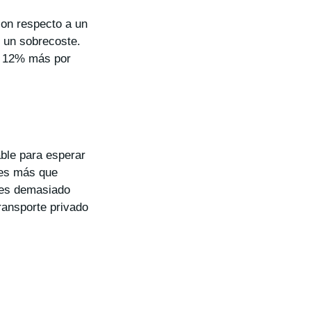
con respecto a un
 un sobrecoste.
n 12% más por
ble para esperar
 es más que
rles demasiado
ransporte privado