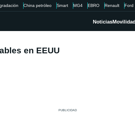
gradación
China petróleo
Smart
MG4
EBRO
Renault
Ford
Noticias
Movilida
fables en EEUU