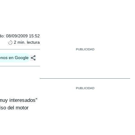
do
:
08/09/2009 15:52
2
min. lectura
enos en Google
muy interesados”
lso del motor