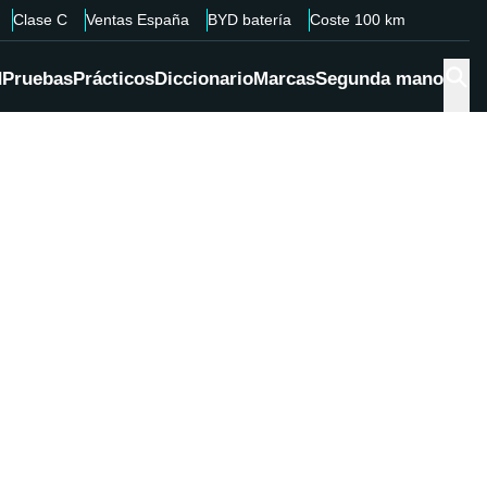
Clase C
Ventas España
BYD batería
Coste 100 km
d
Pruebas
Prácticos
Diccionario
Marcas
Segunda mano