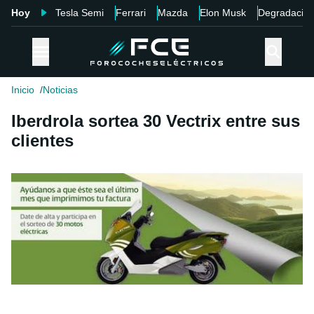
Hoy
Tesla Semi
Ferrari
Mazda
Elon Musk
Degradació
Inicio
Noticias
Iberdrola sortea 30 Vectrix entre sus
clientes