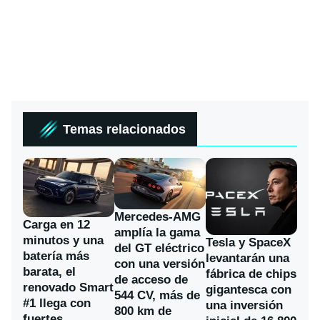
Temas relacionados
Mercedes-AMG
Carga en 12
amplía la gama
minutos y una
Tesla y SpaceX
del GT eléctrico
batería más
levantarán una
con una versión
barata, el
fábrica de chips
de acceso de
renovado Smart
gigantesca con
544 CV, más de
#1 llega con
una inversión
800 km de
fuertes