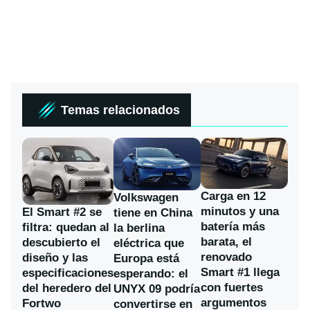
Temas relacionados
Carga en 12
Volkswagen
minutos y una
El Smart #2 se
tiene en China
batería más
filtra: quedan al
la berlina
barata, el
descubierto el
eléctrica que
renovado
diseño y las
Europa está
Smart #1 llega
especificaciones
esperando: el
con fuertes
del heredero del
UNYX 09 podría
argumentos
Fortwo
convertirse en