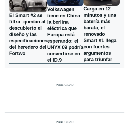
Carga en 12
Volkswagen
minutos y una
El Smart #2 se
tiene en China
batería más
filtra: quedan al
la berlina
barata, el
descubierto el
eléctrica que
renovado
diseño y las
Europa está
Smart #1 llega
especificaciones
esperando: el
con fuertes
del heredero del
UNYX 09 podría
argumentos
Fortwo
convertirse en
para triunfar
el ID.9