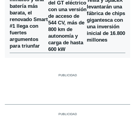
Tesla y SpaceX
del GT eléctrico
batería más
levantarán una
con una versión
barata, el
fábrica de chips
de acceso de
renovado Smart
gigantesca con
544 CV, más de
#1 llega con
una inversión
800 km de
fuertes
inicial de 16.800
autonomía y
argumentos
millones
carga de hasta
para triunfar
600 kW