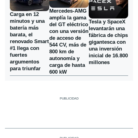
Mercedes-AMG
Carga en 12
amplía la gama
minutos y una
Tesla y SpaceX
del GT eléctrico
batería más
levantarán una
con una versión
barata, el
fábrica de chips
de acceso de
renovado Smart
gigantesca con
544 CV, más de
#1 llega con
una inversión
800 km de
fuertes
inicial de 16.800
autonomía y
argumentos
millones
carga de hasta
para triunfar
600 kW