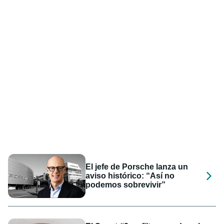
El jefe de Porsche lanza un
aviso histórico: “Así no
podemos sobrevivir”