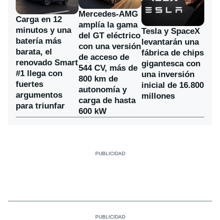
Mercedes-AMG
Carga en 12
amplía la gama
minutos y una
Tesla y SpaceX
del GT eléctrico
batería más
levantarán una
con una versión
barata, el
fábrica de chips
de acceso de
renovado Smart
gigantesca con
544 CV, más de
#1 llega con
una inversión
800 km de
fuertes
inicial de 16.800
autonomía y
argumentos
millones
carga de hasta
para triunfar
600 kW