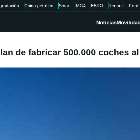
gradación
China petróleo
Smart
MG4
EBRO
Renault
Ford
Noticias
Movilida
lan de fabricar 500.000 coches al