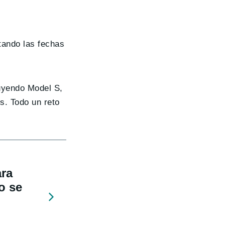
tando las fechas
luyendo Model S,
s. Todo un reto
ara
o se