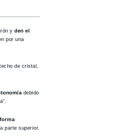
urón y
den el
en por una
echo de cristal,
utonomía
debido
a”.
 forma
a parte superior.