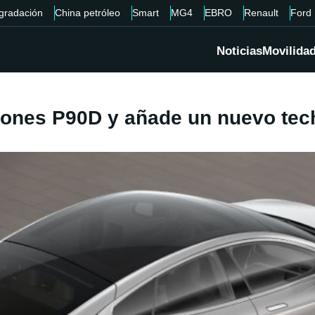
gradación
China petróleo
Smart
MG4
EBRO
Renault
Ford
Noticias
Movilida
rsiones P90D y añade un nuevo tec