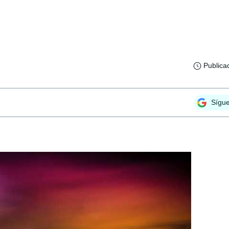
Publica
Sígu