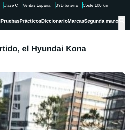
Clase C
Ventas España
BYD batería
Coste 100 km
d
Pruebas
Prácticos
Diccionario
Marcas
Segunda mano
rtido, el Hyundai Kona