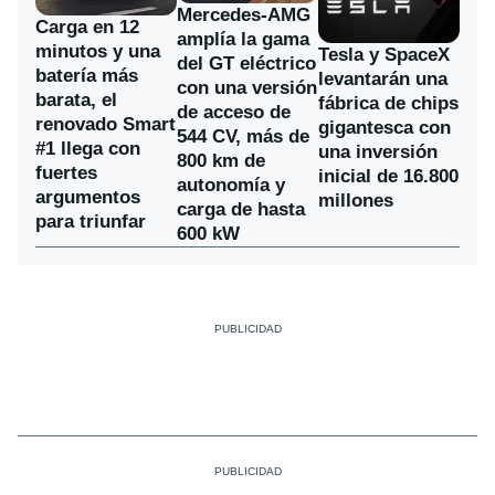
Mercedes-AMG
Carga en 12
amplía la gama
minutos y una
Tesla y SpaceX
del GT eléctrico
batería más
levantarán una
con una versión
barata, el
fábrica de chips
de acceso de
renovado Smart
gigantesca con
544 CV, más de
#1 llega con
una inversión
800 km de
fuertes
inicial de 16.800
autonomía y
argumentos
millones
carga de hasta
para triunfar
600 kW