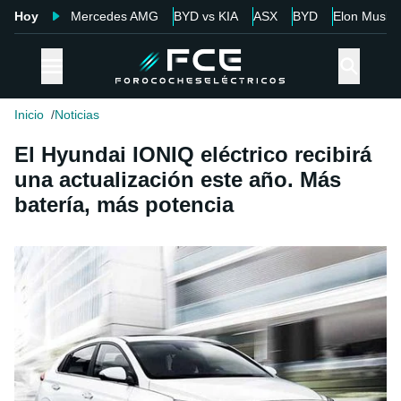
Hoy
Mercedes AMG
BYD vs KIA
ASX
BYD
Elon Musk
Inicio
Noticias
El Hyundai IONIQ eléctrico recibirá
una actualización este año. Más
batería, más potencia