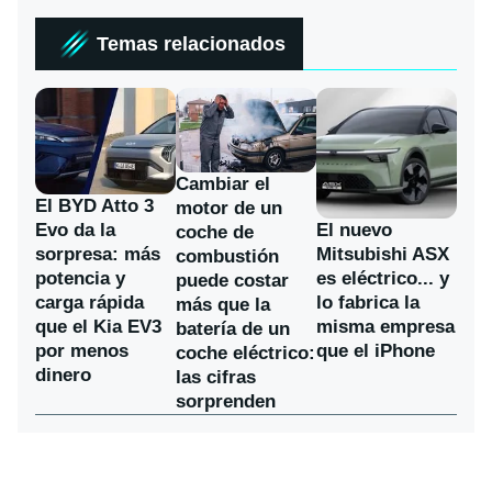
Temas relacionados
Cambiar el
El BYD Atto 3
motor de un
Evo da la
El nuevo
coche de
sorpresa: más
Mitsubishi ASX
combustión
potencia y
es eléctrico... y
puede costar
carga rápida
lo fabrica la
más que la
que el Kia EV3
misma empresa
batería de un
por menos
que el iPhone
coche eléctrico:
dinero
las cifras
sorprenden