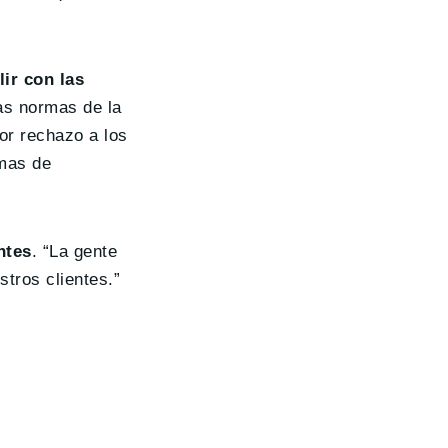
lir con las
s normas de la
r rechazo a los
amas de
ntes
. “La gente
tros clientes.”