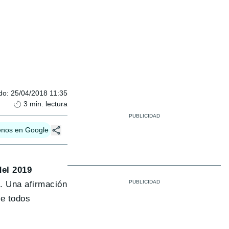
do
:
25/04/2018 11:35
3
min. lectura
enos en Google
del 2019
s
. Una afirmación
ue todos