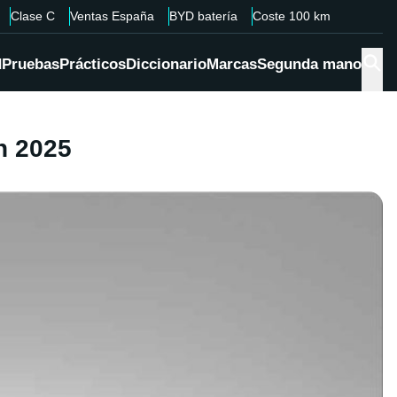
Clase C
Ventas España
BYD batería
Coste 100 km
d
Pruebas
Prácticos
Diccionario
Marcas
Segunda mano
n 2025