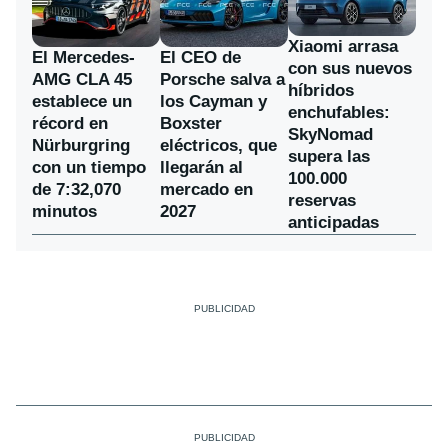
Xiaomi arrasa
El Mercedes-
El CEO de
con sus nuevos
AMG CLA 45
Porsche salva a
híbridos
establece un
los Cayman y
enchufables:
récord en
Boxster
SkyNomad
Nürburgring
eléctricos, que
supera las
con un tiempo
llegarán al
100.000
de 7:32,070
mercado en
reservas
minutos
2027
anticipadas