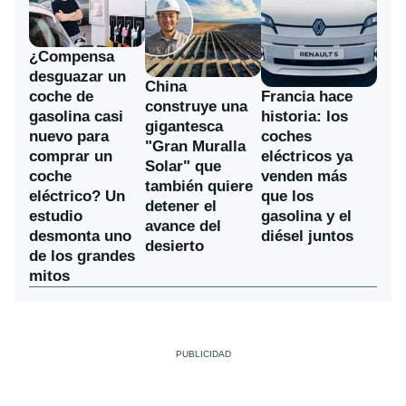
¿Compensa
desguazar un
China
coche de
Francia hace
construye una
gasolina casi
historia: los
gigantesca
nuevo para
coches
"Gran Muralla
comprar un
eléctricos ya
Solar" que
coche
venden más
también quiere
eléctrico? Un
que los
detener el
estudio
gasolina y el
avance del
desmonta uno
diésel juntos
desierto
de los grandes
mitos