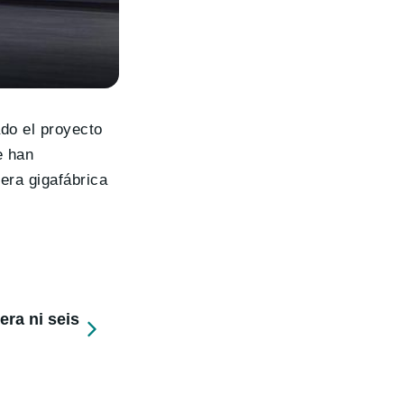
do el proyecto
e han
era gigafábrica
ra ni seis