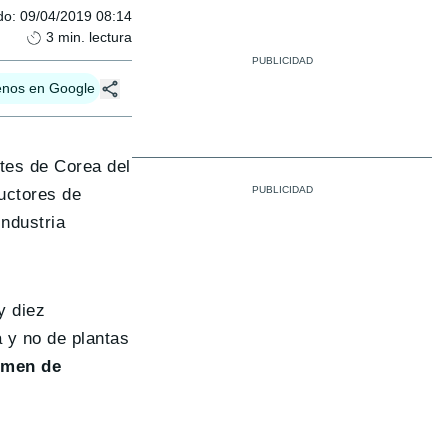
do
:
09/04/2019 08:14
3
min. lectura
enos en Google
tes de Corea del
uctores de
industria
y diez
a y no de plantas
lumen de