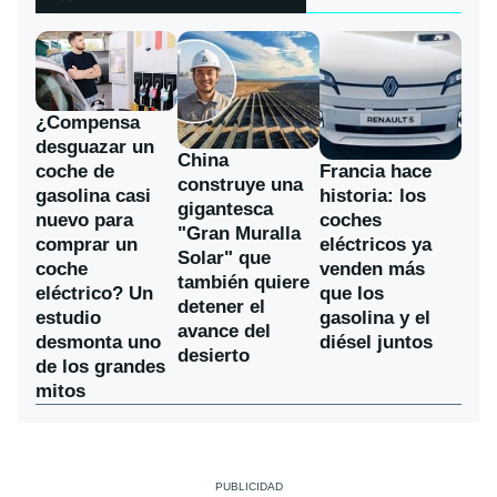
¿Compensa
desguazar un
China
coche de
Francia hace
construye una
gasolina casi
historia: los
gigantesca
nuevo para
coches
"Gran Muralla
comprar un
eléctricos ya
Solar" que
coche
venden más
también quiere
eléctrico? Un
que los
detener el
estudio
gasolina y el
avance del
desmonta uno
diésel juntos
desierto
de los grandes
mitos