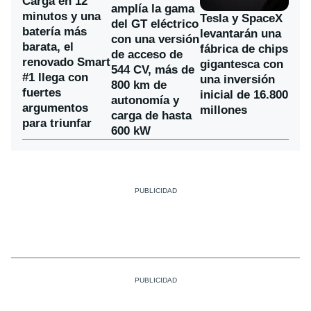
Carga en 12
amplía la gama
minutos y una
Tesla y SpaceX
del GT eléctrico
batería más
levantarán una
con una versión
barata, el
fábrica de chips
de acceso de
renovado Smart
gigantesca con
544 CV, más de
#1 llega con
una inversión
800 km de
fuertes
inicial de 16.800
autonomía y
argumentos
millones
carga de hasta
para triunfar
600 kW