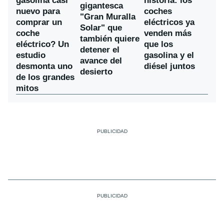
gasolina casi
historia: los
gigantesca
nuevo para
coches
"Gran Muralla
comprar un
eléctricos ya
Solar" que
coche
venden más
también quiere
eléctrico? Un
que los
detener el
estudio
gasolina y el
avance del
desmonta uno
diésel juntos
desierto
de los grandes
mitos