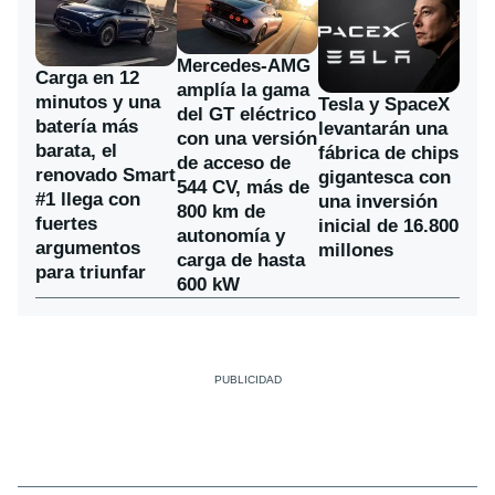
Mercedes-AMG
Carga en 12
amplía la gama
minutos y una
Tesla y SpaceX
del GT eléctrico
batería más
levantarán una
con una versión
barata, el
fábrica de chips
de acceso de
renovado Smart
gigantesca con
544 CV, más de
#1 llega con
una inversión
800 km de
fuertes
inicial de 16.800
autonomía y
argumentos
millones
carga de hasta
para triunfar
600 kW