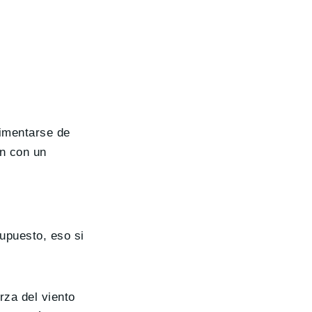
imentarse de
an con un
supuesto, eso si
rza del viento