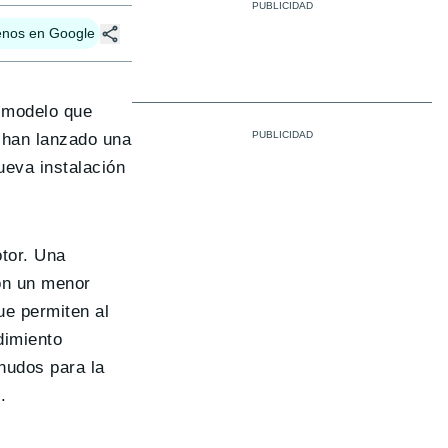
enos en Google
modelo que
a han lanzado una
ueva instalación
otor. Una
on un menor
e permiten al
dimiento
nudos para la
)
.