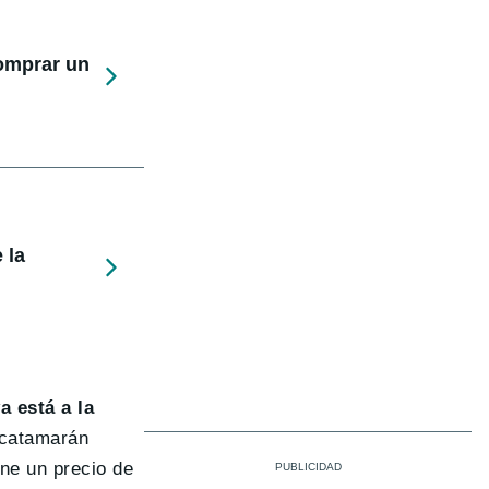
comprar un
 la
ya está a la
n catamarán
ene un precio de