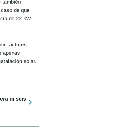
e también
 caso de que
ncia de 22 kW
dir factores
ne apenas
stalación solar.
ra ni seis