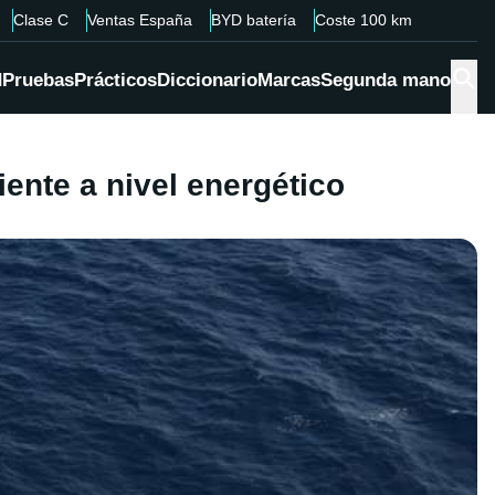
Clase C
Ventas España
BYD batería
Coste 100 km
d
Pruebas
Prácticos
Diccionario
Marcas
Segunda mano
iente a nivel energético