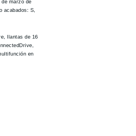
7 de marzo de
ro acabados: S,
e, llantas de 16
ConnectedDrive,
ultifunción en