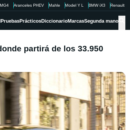
MG4
Aranceles PHEV
Mahle
Model Y L
BMW iX3
Renault 4
d
Pruebas
Prácticos
Diccionario
Marcas
Segunda mano
onde partirá de los 33.950