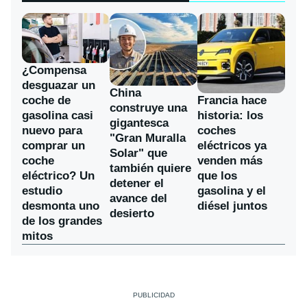
¿Compensa
desguazar un
China
coche de
Francia hace
construye una
gasolina casi
historia: los
gigantesca
nuevo para
coches
"Gran Muralla
comprar un
eléctricos ya
Solar" que
coche
venden más
también quiere
eléctrico? Un
que los
detener el
estudio
gasolina y el
avance del
desmonta uno
diésel juntos
desierto
de los grandes
mitos