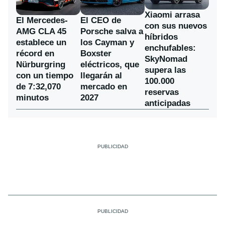
Xiaomi arrasa
El Mercedes-
El CEO de
con sus nuevos
AMG CLA 45
Porsche salva a
híbridos
establece un
los Cayman y
enchufables:
récord en
Boxster
SkyNomad
Nürburgring
eléctricos, que
supera las
con un tiempo
llegarán al
100.000
de 7:32,070
mercado en
reservas
minutos
2027
anticipadas