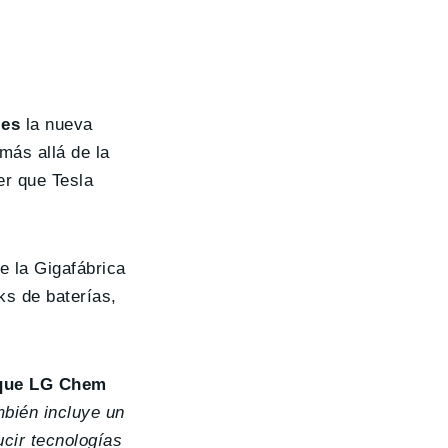
les
la nueva
 más allá de la
er que Tesla
e la Gigafábrica
ks de baterías,
s que LG Chem
mbién incluye un
ucir tecnologías