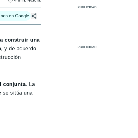
4
min. lectura
enos en Google
a construir una
, y de acuerdo
strucción
d conjunta
. La
e se sitúa una