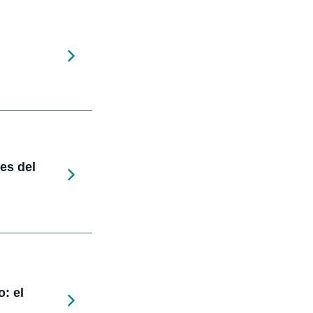
nes del
: el