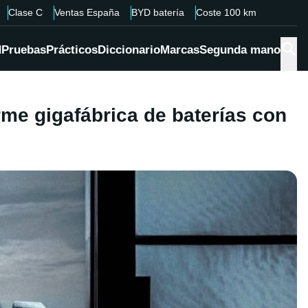
Clase C
Ventas España
BYD batería
Coste 100 km
d
Pruebas
Prácticos
Diccionario
Marcas
Segunda mano
me gigafábrica de baterías con