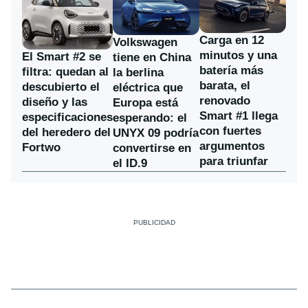
Carga en 12
Volkswagen
minutos y una
El Smart #2 se
tiene en China
batería más
filtra: quedan al
la berlina
barata, el
descubierto el
eléctrica que
renovado
diseño y las
Europa está
Smart #1 llega
especificaciones
esperando: el
con fuertes
del heredero del
UNYX 09 podría
argumentos
Fortwo
convertirse en
para triunfar
el ID.9