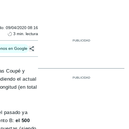
do
:
09/04/2020 08:16
3
min. lectura
enos en Google
ías Coupé y
diendo el actual
ongitud (en total
el pasado ya
ento B:
el 500
 puertas (siendo