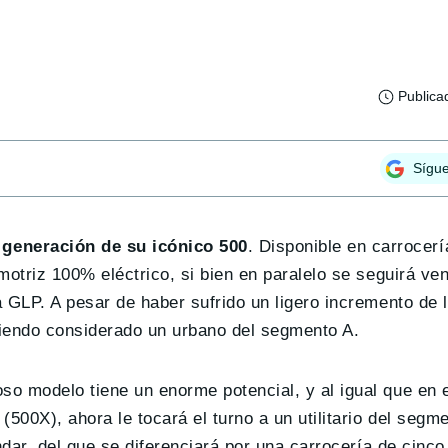
Publica
Sígu
generación de su icónico 500
. Disponible en carrocer
otriz 100% eléctrico, si bien en paralelo se seguirá ven
 GLP. A pesar de haber sufrido un ligero incremento de l
 siendo considerado un urbano del segmento A.
o modelo tiene un enorme potencial, y al igual que en 
00X), ahora le tocará el turno a un utilitario del segm
dar, del que se diferenciará por una carrocería de cinco