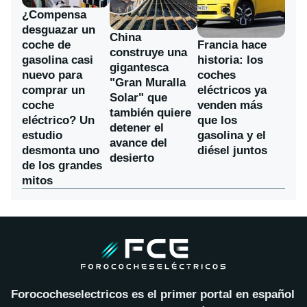
¿Compensa
desguazar un
China
coche de
Francia hace
construye una
gasolina casi
historia: los
gigantesca
nuevo para
coches
"Gran Muralla
comprar un
eléctricos ya
Solar" que
coche
venden más
también quiere
eléctrico? Un
que los
detener el
estudio
gasolina y el
avance del
desmonta uno
diésel juntos
desierto
de los grandes
mitos
Forococheselectricos es el primer portal en español