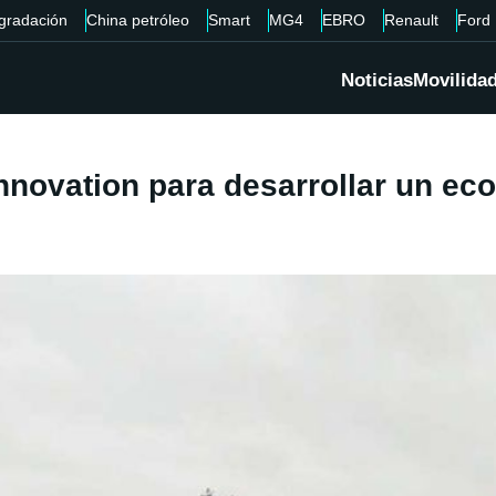
gradación
China petróleo
Smart
MG4
EBRO
Renault
Ford
Noticias
Movilida
nnovation para desarrollar un eco