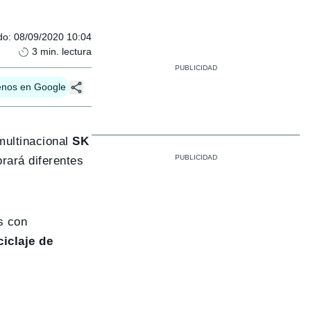
do
:
08/09/2020 10:04
3
min. lectura
enos en Google
multinacional
SK
rará diferentes
s con
ciclaje de