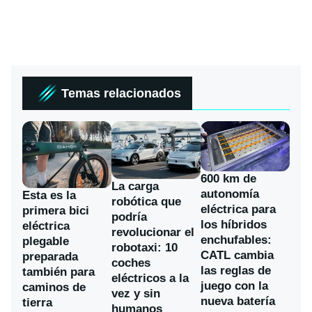
Temas relacionados
600 km de
La carga
autonomía
Esta es la
robótica que
eléctrica para
primera bici
podría
los híbridos
eléctrica
revolucionar el
enchufables:
plegable
robotaxi: 10
CATL cambia
preparada
coches
las reglas de
también para
eléctricos a la
juego con la
caminos de
vez y sin
nueva batería
tierra
humanos