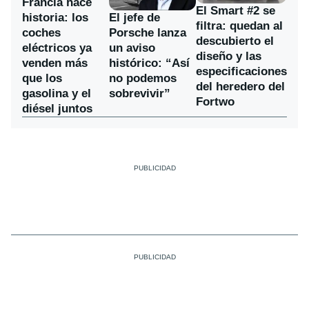
Francia hace
El Smart #2 se
historia: los
El jefe de
filtra: quedan al
coches
Porsche lanza
descubierto el
eléctricos ya
un aviso
diseño y las
venden más
histórico: “Así
especificaciones
que los
no podemos
del heredero del
gasolina y el
sobrevivir”
Fortwo
diésel juntos