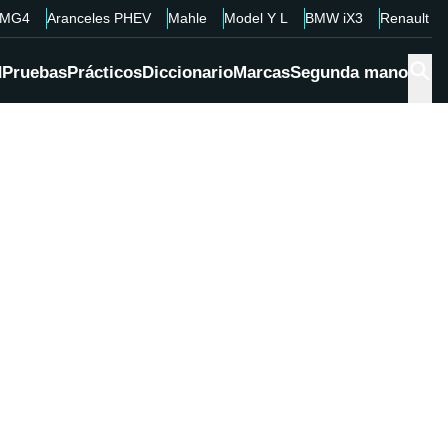
MG4
Aranceles PHEV
Mahle
Model Y L
BMW iX3
Renault 4
d
Pruebas
Prácticos
Diccionario
Marcas
Segunda mano