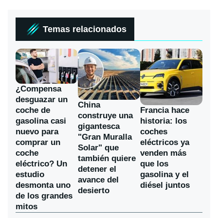
Temas relacionados
¿Compensa
desguazar un
China
coche de
Francia hace
construye una
gasolina casi
historia: los
gigantesca
nuevo para
coches
"Gran Muralla
comprar un
eléctricos ya
Solar" que
coche
venden más
también quiere
eléctrico? Un
que los
detener el
estudio
gasolina y el
avance del
desmonta uno
diésel juntos
desierto
de los grandes
mitos