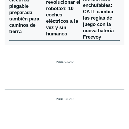
revolucionar el
enchufables:
plegable
robotaxi: 10
CATL cambia
preparada
coches
las reglas de
también para
eléctricos a la
juego con la
caminos de
vez y sin
nueva batería
tierra
humanos
Freevoy