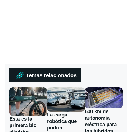
Temas relacionados
600 km de
La carga
autonomía
Esta es la
robótica que
eléctrica para
primera bici
podría
los híbridos
eléctrica