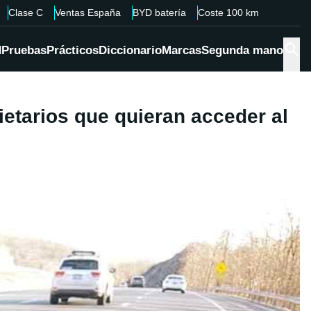
Clase C
Ventas España
BYD batería
Coste 100 km
d
Pruebas
Prácticos
Diccionario
Marcas
Segunda mano
pietarios que quieran acceder al