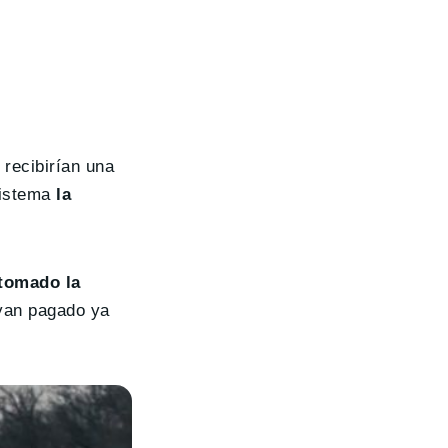
 recibirían una
 sistema
la
tomado la
ayan pagado ya