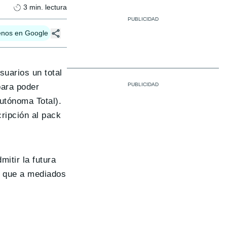
3
min. lectura
enos en Google
uarios un total
para poder
tónoma Total).
ripción al pack
itir la futura
lo que a mediados