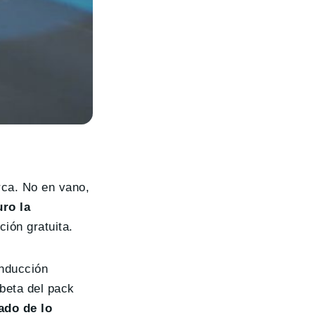
rca. No en vano,
uro la
ión gratuita.
onducción
beta del pack
do de lo