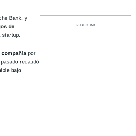
che Bank, y
gos de
 startup.
a compañía
por
o pasado recaudó
ible bajo