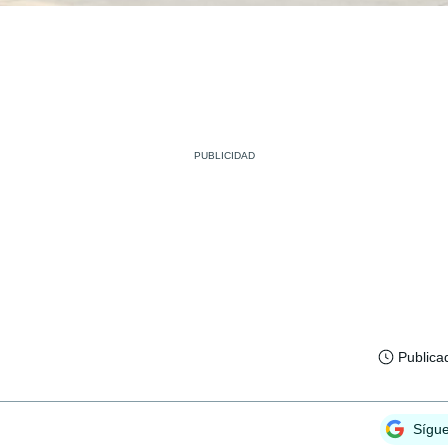
Publica
Sígu