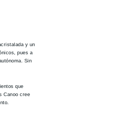
cristalada y un
ónicos, pues a
 autónoma. Sin
ientos que
es Canoo cree
nto.