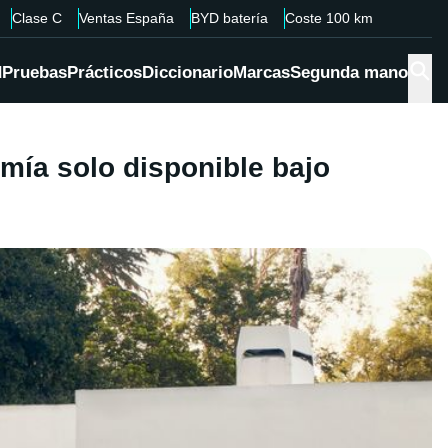
Clase C
Ventas España
BYD batería
Coste 100 km
d
Pruebas
Prácticos
Diccionario
Marcas
Segunda mano
mía solo disponible bajo