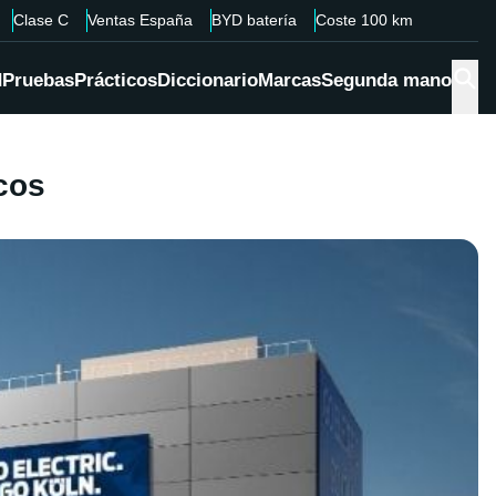
Clase C
Ventas España
BYD batería
Coste 100 km
d
Pruebas
Prácticos
Diccionario
Marcas
Segunda mano
cos