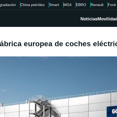
gradación
China petróleo
Smart
MG4
EBRO
Renault
Ford
Noticias
Movilida
fábrica europea de coches eléctri