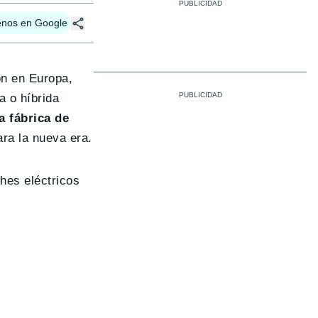
enos en Google
ón en Europa,
a o híbrida
a fábrica de
ra la nueva era.
hes eléctricos