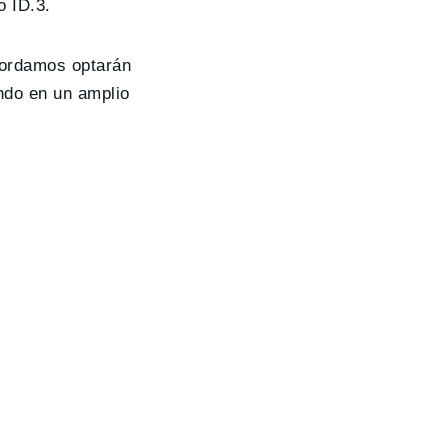
o ID.3.
ecordamos optarán
ando en un amplio