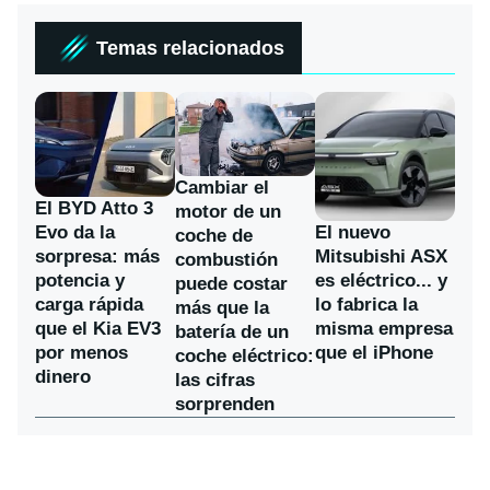
Temas relacionados
Cambiar el
El BYD Atto 3
motor de un
Evo da la
El nuevo
coche de
sorpresa: más
Mitsubishi ASX
combustión
potencia y
es eléctrico... y
puede costar
carga rápida
lo fabrica la
más que la
que el Kia EV3
misma empresa
batería de un
por menos
que el iPhone
coche eléctrico:
dinero
las cifras
sorprenden