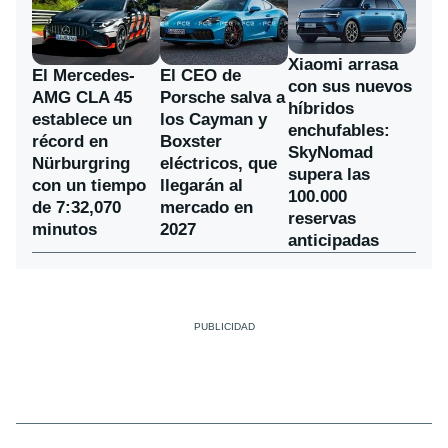
Xiaomi arrasa
El Mercedes-
El CEO de
con sus nuevos
AMG CLA 45
Porsche salva a
híbridos
establece un
los Cayman y
enchufables:
récord en
Boxster
SkyNomad
Nürburgring
eléctricos, que
supera las
con un tiempo
llegarán al
100.000
de 7:32,070
mercado en
reservas
minutos
2027
anticipadas