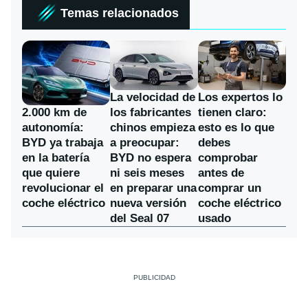
Temas relacionados
La velocidad de
Los expertos lo
los fabricantes
2.000 km de
tienen claro:
chinos empieza
autonomía:
esto es lo que
a preocupar:
BYD ya trabaja
debes
BYD no espera
en la batería
comprobar
ni seis meses
que quiere
antes de
en preparar una
revolucionar el
comprar un
nueva versión
coche eléctrico
coche eléctrico
del Seal 07
usado