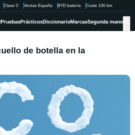
Clase C
Ventas España
BYD batería
Coste 100 km
d
Pruebas
Prácticos
Diccionario
Marcas
Segunda mano
ello de botella en la