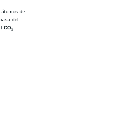
e átomos de
pasa del
el CO
.
2