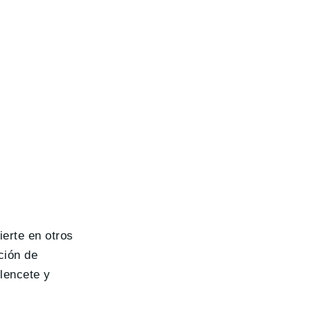
erte en otros
ción de
nlencete y