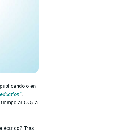
 publicándolo en
eduction”
.
o tiempo al CO
a
2
eléctrico? Tras