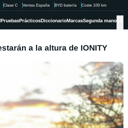
Clase C
Ventas España
BYD batería
Coste 100 km
d
Pruebas
Prácticos
Diccionario
Marcas
Segunda mano
starán a la altura de IONITY