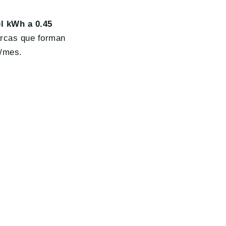
el kWh a 0.45
arcas que forman
s/mes.