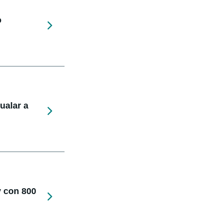
o
ualar a
y con 800