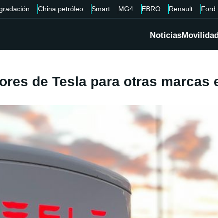
gradación
China petróleo
Smart
MG4
EBRO
Renault
Ford
Noticias
Movilida
res de Tesla para otras marcas e