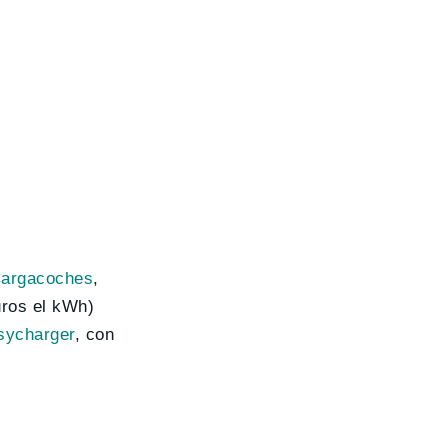
argacoches
,
uros el kWh)
sycharger
, con