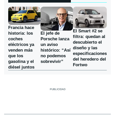
Francia hace
El Smart #2 se
historia: los
El jefe de
filtra: quedan al
coches
Porsche lanza
descubierto el
eléctricos ya
un aviso
diseño y las
venden más
histórico: “Así
especificaciones
que los
no podemos
del heredero del
gasolina y el
sobrevivir”
Fortwo
diésel juntos